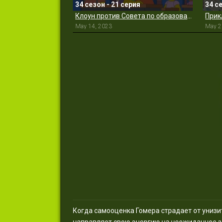
34 сезон - 21 серия
34 с
Клоун против Совета по образованию
May 14, 2023
May 2
Когда самооценка Гомера страдает от унизит