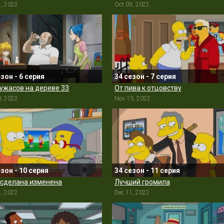
2, 2022
Oct 09, 2022
езон - 6 серия
34 сезон - 7 серия
ужасов на дереве 33
От пива к отцовству
0, 2022
Nov 13, 2022
езон - 10 серия
34 сезон - 11 серия
 сделана изменена
Лучший громила
4, 2022
Dec 11, 2022