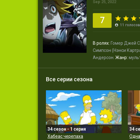
Sep 25, 2022
7
11
голосов
В ролях:
Гомер Джей С
Симпсон (Нэнси Картр
Андерсон.
Жанр:
муль
Все серии сезона
34 сезон - 1 серия
34 с
Хабеас черепаха
Одна