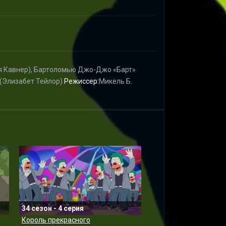
я Кавнер), Бартоломью Джо-Джо «Барт»
 (Элизабет Тейлор)
Режиссер:
Микель Б.
34 сезон - 4 серия
Король прекрасного