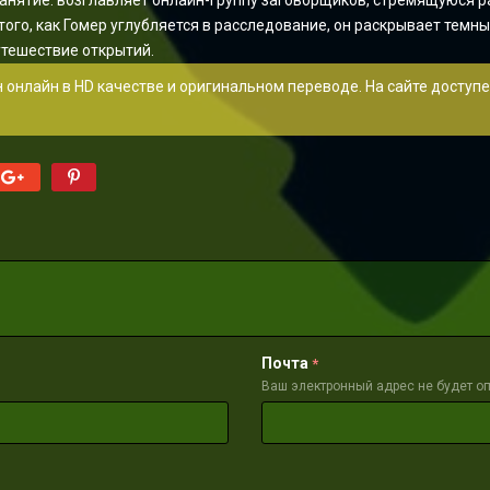
анятие: возглавляет онлайн-группу заговорщиков, стремящуюся р
того, как Гомер углубляется в расследование, он раскрывает тем
утешествие открытий.
 онлайн в HD качестве и оригинальном переводе. На сайте доступ
Почта
*
Ваш электронный адрес не будет о