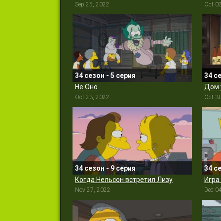
Sep 25, 2022
Oct 0
34 сезон - 5 серия
34 с
Не Оно
Дом 
Oct 23, 2022
Oct 3
34 сезон - 9 серия
34 с
Когда Нельсон встретил Лизу
Игра
Nov 27, 2022
Dec 0