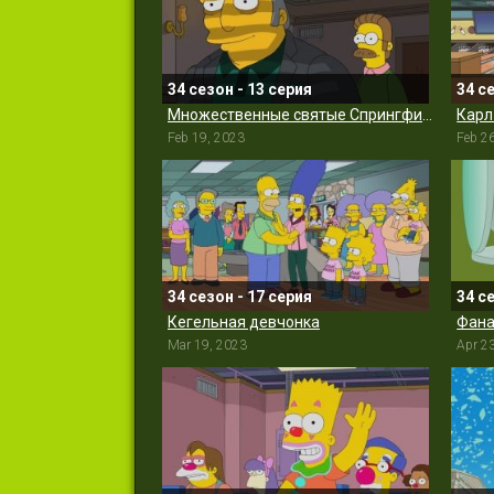
34 сезон - 13 серия
34 с
Множественные святые Спрингфилда
Карл
Feb 19, 2023
Feb 2
34 сезон - 17 серия
34 с
Кегельная девчонка
Фана
Mar 19, 2023
Apr 2