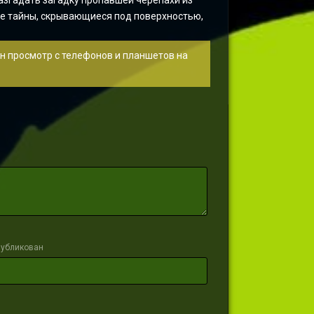
азгадать загадку пропавшей черепахи из
ные тайны, скрывающиеся под поверхностью,
ен просмотр с телефонов и планшетов на
публикован