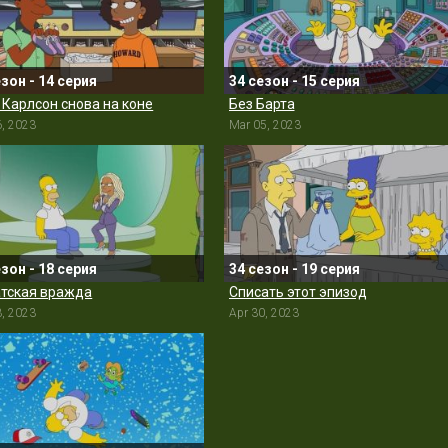
езон - 14 серия
34 сезон - 15 серия
 Карлсон снова на коне
Без Барта
6, 2023
Mar 05, 2023
езон - 18 серия
34 сезон - 19 серия
тская вражда
Списать этот эпизод
3, 2023
Apr 30, 2023