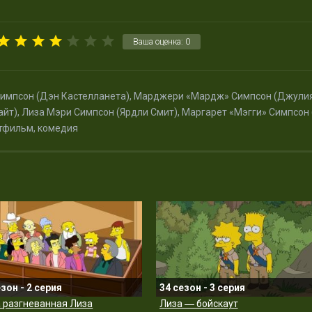
Ваша оценка:
0
импсон (Дэн Кастелланета), Марджери «Мардж» Симпсон (Джули
айт), Лиза Мэри Симпсон (Ярдли Смит), Маргарет «Мэгги» Симпсон
тфильм, комедия
езон - 2 серия
34 сезон - 3 серия
 разгневанная Лиза
Лиза ― бойскаут