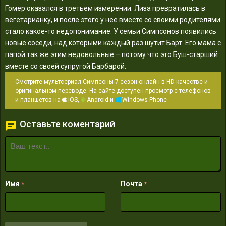
Гомер оказался в третьем измерении. Лиза превратилась в
вегетарианку, и после этого у нее вместе со своими родителями
стало какое-то недопонимание. У семьи Симпсонов появились
новые соседи, над которыми каждый раз шутит Барт. Его мама с
папой так же этим недовольные – потому что это Буш-старший
вместе со своей супругой Барбарой.
Смотрите мультсериал Симпсоны 7 сезон онлайн в HD качестве и
оригинальном переводе. На сайте доступен просмотр с телефонов
и планшетов на
iOS,
Android и
Windows Phone
Оставьте коментарий
Имя
Почта
*
*