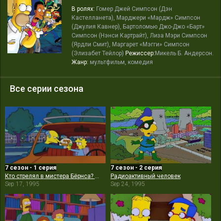
В ролях:
Гомер Джей Симпсон (Дэн
Кастелланета), Марджери «Мардж» Симпсон
(Джулия Кавнер), Бартоломью Джо-Джо «Барт»
Симпсон (Нэнси Картрайт), Лиза Мэри Симпсон
(Ярдли Смит), Маргарет «Мэгги» Симпсон
(Элизабет Тейлор)
Режиссер:
Микель Б. Андерсон.
Жанр:
мультфильм, комедия
Все серии сезона
7 сезон - 1 серия
7 сезон - 2 серия
Кто стрелял в мистера Бёрнса? (Часть 2)
Радиоактивный человек
Sep 17, 1995
Sep 24, 1995