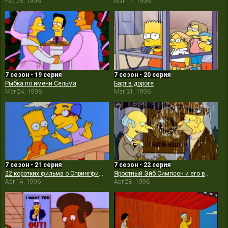
Feb 25, 1996
Mar 17, 1996
7 сезон - 19 серия
7 сезон - 20 серия
Рыбка по имени Сельма
Барт в дороге
Mar 24, 1996
Mar 31, 1996
7 сезон - 21 серия
7 сезон - 22 серия
22 коротких фильма о Спрингфилде
Яростный Эйб Симпсон и его ворчливый внук в «Проклятии летучих адских рыб»
Apr 14, 1996
Apr 28, 1996