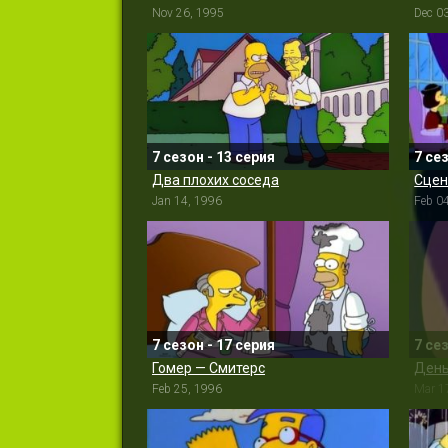
Nov 26, 1995
Dec 0
7 сезон - 13 серия
7 се
Два плохих соседа
Jan 14, 1996
Feb 0
7 сезон - 17 серия
7 се
Гомер — Смитерс
День
Feb 25, 1996
Mar 1