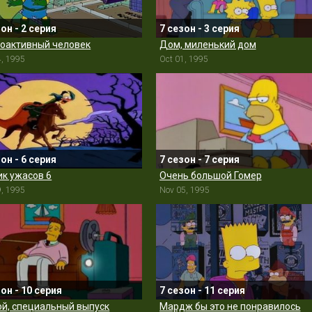
зон - 2 серия
7 сезон - 3 серия
оактивный человек
Дом, миленький дом
4, 1995
Oct 01, 1995
зон - 6 серия
7 сезон - 7 серия
к ужасов 6
Очень большой Гомер
9, 1995
Nov 05, 1995
зон - 10 серия
7 сезон - 11 серия
ой, специальный выпуск
Мардж бы это не понравилось