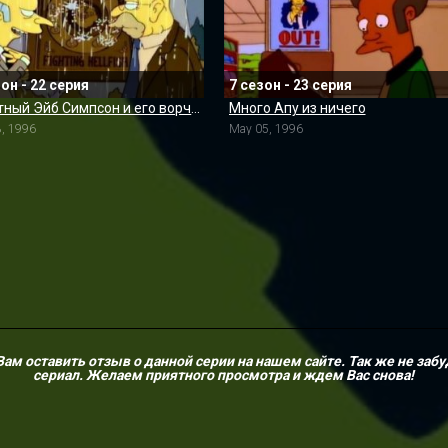
зон - 22 серия
7 сезон - 23 серия
Яростный Эйб Симпсон и его ворчливый внук в «Проклятии летучих адских рыб»
Много Апу из ничего
8, 1996
May 05, 1996
м оставить отзыв о данной серии на нашем сайте. Так же не забу
сериал. Желаем приятного просмотра и ждем Вас снова!