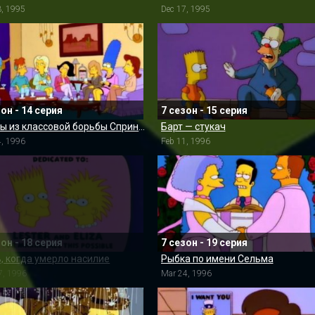
3, 1995
Dec 17, 1995
зон - 14 серия
7 сезон - 15 серия
Сцены из классовой борьбы Спрингфилда
Барт — стукач
4, 1996
Feb 11, 1996
зон - 18 серия
7 сезон - 19 серия
, когда умерло насилие
Рыбка по имени Сельма
7, 1996
Mar 24, 1996