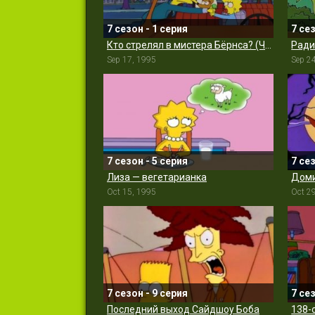
7 сезон - 1 серия
7 се
Кто стрелял в мистера Бёрнса? (Часть 2)
Ради
Sep 17, 1995
Sep 2
7 сезон - 5 серия
7 се
Лиза — вегетарианка
Доми
Oct 15, 1995
Oct 2
7 сезон - 9 серия
7 се
Последний выход Сайдшоу Боба
138-