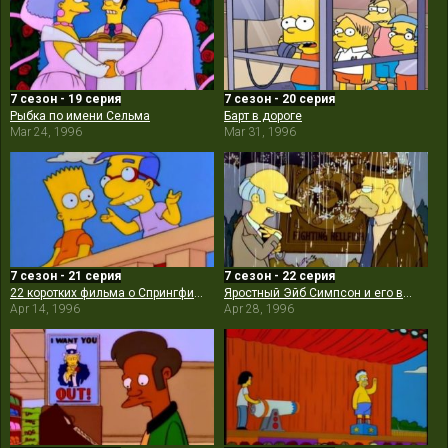
7 сезон - 19 серия
7 сезон - 20 серия
Рыбка по имени Сельма
Барт в дороге
Mar 24, 1996
Mar 31, 1996
7 сезон - 21 серия
7 сезон - 22 серия
22 коротких фильма о Спрингфилде
Яростный Эйб Симпсон и его ворчливый внук в «Проклятии летучих адских рыб»
Apr 14, 1996
Apr 28, 1996