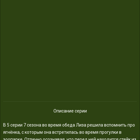
Описание серии
В 5 серии 7 сезона во время обеда Лиза решила вспомнить про
ягнёнка, с которым она встретилась во время прогулки в
зоопарке. Отлично осознавая, что перед ней находится стейк из