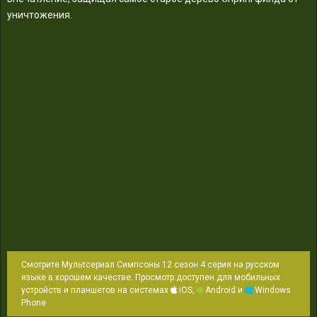
уничтожения.
Смотрите Мультсериал Симпсоны 12 сезон 4 серия на русском
языке в хорошем качестве. Просмотр доступен для мобильных
устройств и планшетов на системах
iOS,
Android и
Windows
Phone