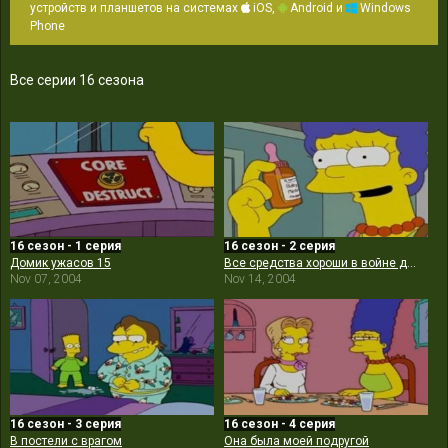
устройств и планшетов на системах
iOS,
Android и
Windows
Phone
Все серии 16 сезона
16 сезон - 1 серия
16 сезон - 2 серия
Домик ужасов 15
Все средства хороши в войне духовок
Nov 07, 2004
Nov 14, 2004
16 сезон - 3 серия
16 сезон - 4 серия
В постели с врагом
Она была моей подругой