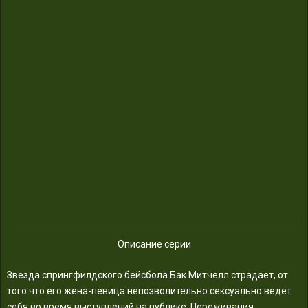
Описание серии
Звезда спрингфилдского бейсбола Бак Митчелл страдает, от
того что его жена-певица непозволительно сексуально ведет
себя во время выступлений на публике. Переживания