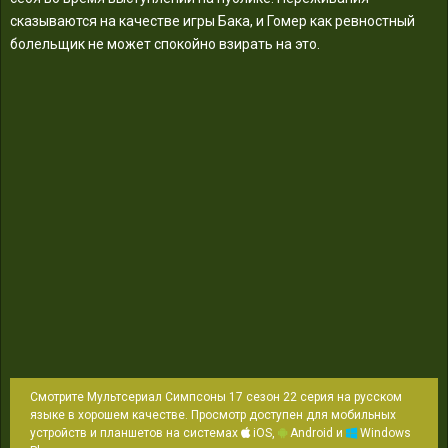
сказываются на качестве игры Бака, и Гомер как ревностный
болельщик не может спокойно взирать на это.
Смотрите Мультсериал Симпсоны 17 сезон 22 серия на русском
языке в хорошем качестве. Просмотр доступен для мобильных
устройств и планшетов на системах
iOS,
Android и
Windows