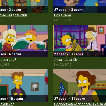
езон - 2 серия
27 сезон - 3 серия
ычный детектив
Без дымка
4, 2015
Oct 11, 2015
езон - 6 серия
27 сезон - 7 серия
 с выгодой
Лиза через «З»
8, 2015
Nov 22, 2015
езон - 10 серия
27 сезон - 11 серия
ачий код