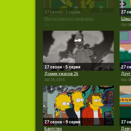
27 сезон - 1 серия
27 с
Мечта каждого мужчины
Шашл
Sep 27, 2015
Oct 0
27 сезон - 5 серия
27 с
Домик ужасов 26
Друг
Oct 25, 2015
Nov 0
27 сезон - 9 серия
27 с
Бартство
Девч