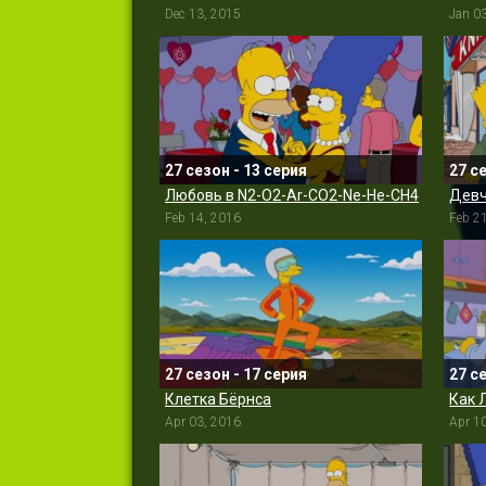
Dec 13, 2015
Jan 0
27 сезон - 13 серия
27 с
Любовь в N2-O2-Ar-CO2-Ne-He-CH4
Девч
Feb 14, 2016
Feb 2
27 сезон - 17 серия
27 с
Клетка Бёрнса
Как 
Apr 03, 2016
Apr 1