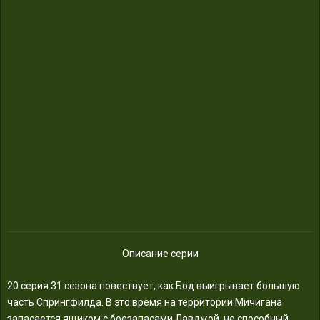
Описание серии
20 серия 31 сезона повествует, как Бод выигрывает большую
часть Спрингфилда. В это время на территории Мичигана
запасается ящиком с боезапасами Лавджой, не способный