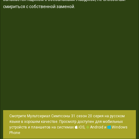
смириться с собственной заменой.
Смотрите Мультсериал Симпсоны 31 сезон 20 серия на русском
языке в хорошем качестве. Просмотр доступен для мобильных
устройств и планшетов на системах
iOS,
Android и
Windows
Phone