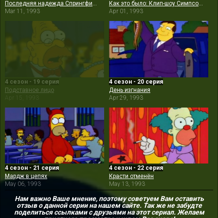
Последняя надежда Спрингфилда
Как это было: Клип-шоу Симпсонов
Mar 11, 1993
Apr 01, 1993
4 сезон - 19 серия
4 сезон - 20 серия
Подставное лицо
День изгнания
Apr 15, 1993
Apr 29, 1993
4 сезон - 21 серия
4 сезон - 22 серия
Мардж в цепях
Красти отменён
May 06, 1993
May 13, 1993
Нам важно Ваше мнение, поэтому советуем Вам оставить
отзыв о данной серии на нашем сайте. Так же не забудте
поделиться ссылками с друзьями на этот сериал. Желаем