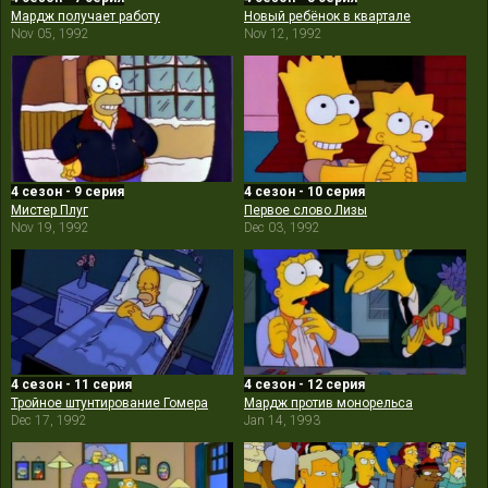
Мардж получает работу
Новый ребёнок в квартале
Nov 05, 1992
Nov 12, 1992
4 сезон - 9 серия
4 сезон - 10 серия
Мистер Плуг
Первое слово Лизы
Nov 19, 1992
Dec 03, 1992
4 сезон - 11 серия
4 сезон - 12 серия
Тройное штунтирование Гомера
Мардж против монорельса
Dec 17, 1992
Jan 14, 1993