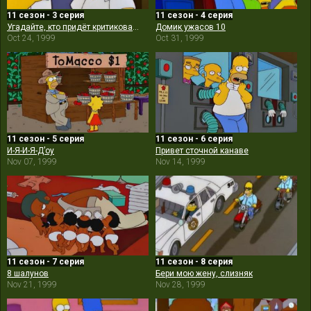
11 сезон - 3 серия
11 сезон - 4 серия
Угадайте, кто придёт критиковать обед?
Домик ужасов 10
Oct 24, 1999
Oct 31, 1999
11 сезон - 5 серия
11 сезон - 6 серия
И-Я-И-Я-Д’оу
Привет сточной канаве
Nov 07, 1999
Nov 14, 1999
11 сезон - 7 серия
11 сезон - 8 серия
8 шалунов
Бери мою жену, слизняк
Nov 21, 1999
Nov 28, 1999