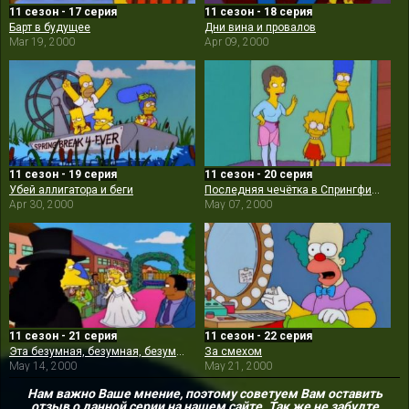
11 сезон - 17 серия
11 сезон - 18 серия
Барт в будущее
Дни вина и провалов
Mar 19, 2000
Apr 09, 2000
11 сезон - 19 серия
11 сезон - 20 серия
Убей аллигатора и беги
Последняя чечётка в Спрингфилде
Apr 30, 2000
May 07, 2000
11 сезон - 21 серия
11 сезон - 22 серия
Эта безумная, безумная, безумная, безумная Мардж
За смехом
May 14, 2000
May 21, 2000
Нам важно Ваше мнение, поэтому советуем Вам оставить
отзыв о данной серии на нашем сайте. Так же не забудте