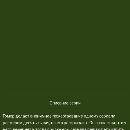
Описание серии
Гомер делает анонимное пожертвование одному сериалу
размером десять тысяч, но его раскрывают. Он сознается, что у
него денег нет и тогда продюсеры сериала решают его избить