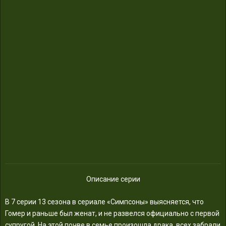
Описание серии
В 7 серии 13 сезона в сериале «Симпсоны» выясняется, что
Гомер и раньше был женат, и не развелся официально с первой
супругой. На этой почве в семье произошла драка, всех забрали