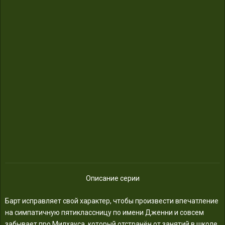
Описание серии
Барт исправляет свой характер, чтобы произвести впечатление
на симпатичную пятиклассницу по имени Дженни и совсем
забывает про Милхауса, который отстранён от занятий в школе