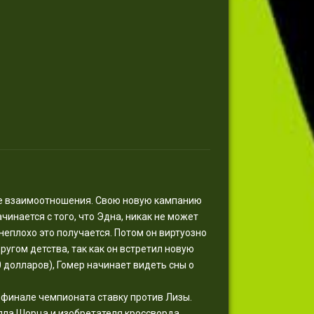
кие взаимоотношения. Свою новую кампанию
инается с того, что Эдна, никак не может
 неплохо это получается. Потом он виртуозно
ругом детства, так как он встретил новую
0 долларов), Гомер начинает видеть сны о
в финале чемпионата ставку против Лизы.
илла Шорца и изобретателя кроссворда