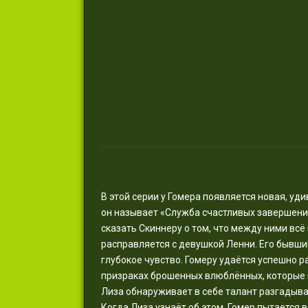
В этой серии у Гомера появляется новая, у
он называет «Служба счастливых завершений 
сказать Скиннеру о том, что между ними всё 
расправляется с девушкой Ленни. Его бывший
глубокое чувство. Гомеру удаётся успешно ра
призраках брошенных влюблённых, которые 
Лиза обнаруживает в себе талант разгадыва
Когда Лиза узнаёт об этом, Гомер пытается