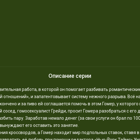
Описание серии
дивительная работа, в которой он помогает разбивать романтичес
отношений», и запатентовывает систему нежного разрыва. Всё нач
кончено и за пиво ей соглашается помочь в этом Гомер, у которого
 сосед, гомосексуалист Грейди, просит Гомера разобраться с его д
збить пару. Заработав немало денег (за свои услуги он брал по 10
вынуждают его оставить это занятие.
ния кроссвордов, а Гомер находит мир подпольных ставок, ставя 
 возвратить её любовь при помощи редактора «Нью-Йорк Таймс» У