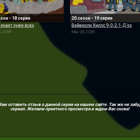
езон - 18 серия
20 сезон - 19 серия
 знает хуже всех
Вейверли Хиллс 9-0-2-1-Д’оу
6, 2009
May 03, 2009
м оставить отзыв о данной серии на нашем сайте. Так же не забу
сериал. Желаем приятного просмотра и ждем Вас снова!