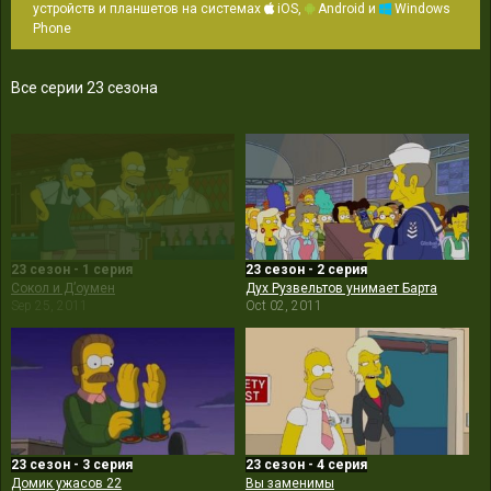
устройств и планшетов на системах
iOS,
Android и
Windows
Phone
Все серии 23 сезона
23 сезон - 1 серия
23 сезон - 2 серия
Сокол и Д’оумен
Дух Рузвельтов унимает Барта
Sep 25, 2011
Oct 02, 2011
23 сезон - 3 серия
23 сезон - 4 серия
Домик ужасов 22
Вы заменимы