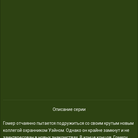
Описание серии
Гомер отчаянно пытается подружиться со своим крутым новым
коллегой охранником Уэйном. Однако он крайне замкнут и не
заинтересован в новых знакомствах. В конце концов, Гомеру