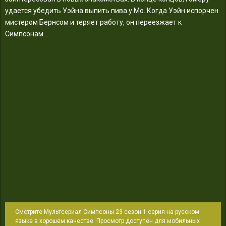
удается убедить Уэйна выпить пива у Мо. Когда Уэйн испорчен
мистером Бернсом и теряет работу, он переезжает к
Симпсонам…
Смотрите Мультсериал Симпсоны 23 сезон 1 серия на русском
языке в хорошем качестве. Просмотр доступен для мобильных