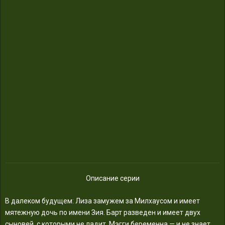
Описание серии
В далеком будущем: Лиза замужем за Милхаусом и имеет
мятежную дочь по имени Зия. Барт разведен и имеет двух
сыновей, с которыми не ладит. Мэгги беременна — и не знает,