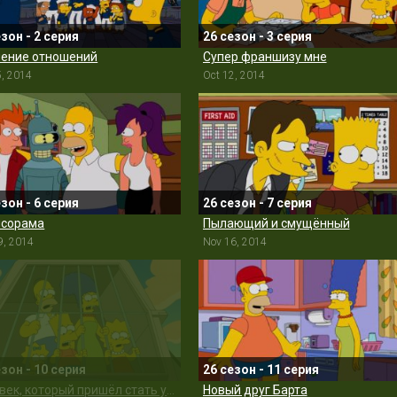
езон - 2 серия
26 сезон - 3 серия
ение отношений
Супер франшизу мне
5, 2014
Oct 12, 2014
езон - 6 серия
26 сезон - 7 серия
сорама
Пылающий и смущённый
9, 2014
Nov 16, 2014
езон - 10 серия
26 сезон - 11 серия
Человек, который пришёл стать ужином
Новый друг Барта