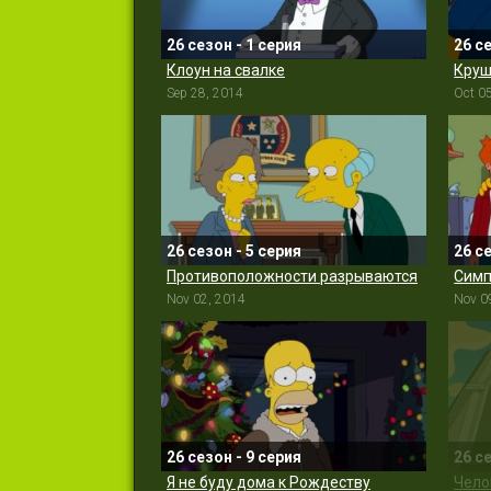
26 сезон - 1 серия
26 с
Клоун на свалке
Круш
Sep 28, 2014
Oct 0
26 сезон - 5 серия
26 с
Противоположности разрываются
Симп
Nov 02, 2014
Nov 0
26 сезон - 9 серия
26 с
Я не буду дома к Рождеству