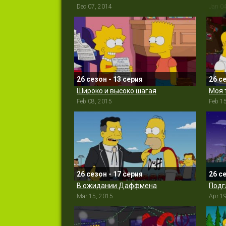
Dec 07, 2014
Jan 0
26 сезон - 13 серия
26 с
Широко и высоко шагая
Моя 
Feb 08, 2015
Feb 1
26 сезон - 17 серия
26 с
В ожидании Даффмена
Под
Mar 15, 2015
Apr 1