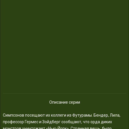
Описание серии
Симпсонов посещают их коллеги из Футурамы. Бендер, Лила,
профессор Гермес и Зойдберг сообщают, что орда диких
монстров уничтожает «Нью-Йорк». Странная вещь: было