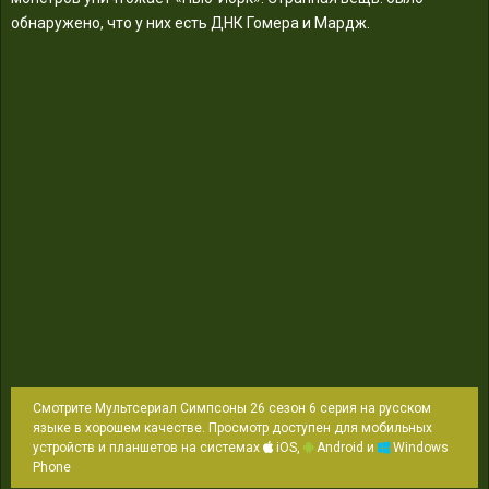
обнаружено, что у них есть ДНК Гомера и Мардж.
Смотрите Мультсериал Симпсоны 26 сезон 6 серия на русском
языке в хорошем качестве. Просмотр доступен для мобильных
устройств и планшетов на системах
iOS,
Android и
Windows
Phone