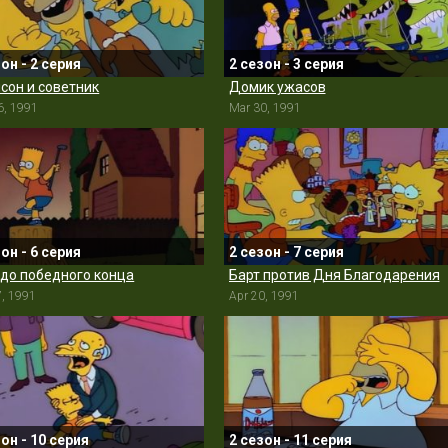
зон - 2 серия
2 сезон - 3 серия
сон и советник
Домик ужасов
6, 1991
Mar 30, 1991
зон - 6 серия
2 сезон - 7 серия
 до победного конца
Барт против Дня Благодарения
7, 1991
Apr 20, 1991
зон - 10 серия
2 сезон - 11 серия