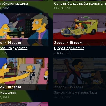
а сбивает машина
1, 1991
May 18, 1991
зон - 14 серия
2 сезон - 15 серия
овашка директор
О, брат, где же ты?
8, 1991
Jun 15, 1991
зон - 18 серия
2 сезон - 19 серия
 искусства
Заместитель учителя Лизы
0, 1991
Aug 21, 1991