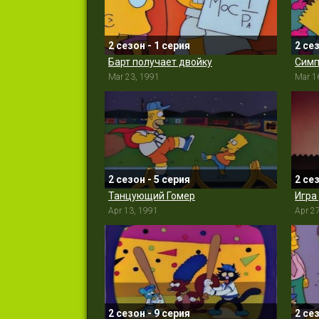
2 сезон - 1 серия
2 се
Барт получает двойку
Симп
Mar 23, 1991
Mar 1
2 сезон - 5 серия
2 се
Танцующий Гомер
Игра
Apr 13, 1991
Apr 2
2 сезон - 9 серия
2 се