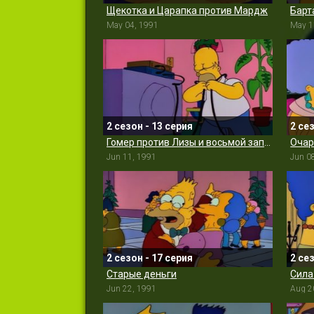
Щекотка и Царапка против Мардж
Барт
May 04, 1991
May 1
2 сезон - 13 серия
2 се
Гомер против Лизы и восьмой заповеди
Очар
Jun 11, 1991
Jun 0
2 сезон - 17 серия
2 се
Старые деньги
Сила
Jun 22, 1991
Aug 2