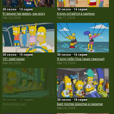
30 сезон - 13 серия
30 сезон - 14 серия
Я танцую так жирно, как могу
Клоун остаётся в картине
Feb 10, 2019
Feb 17, 2019
30 сезон - 15 серия
30 сезон - 16 серия
101 смягчение
Я хочу тебя (Она такая тяжёлая)
Mar 03, 2019
Mar 10, 2019
30 сезон - 17 серия
30 сезон - 18 серия
Мой киберспорт
Барт против Щекотки и Царапки
Mar 17, 2019
Mar 24, 2019