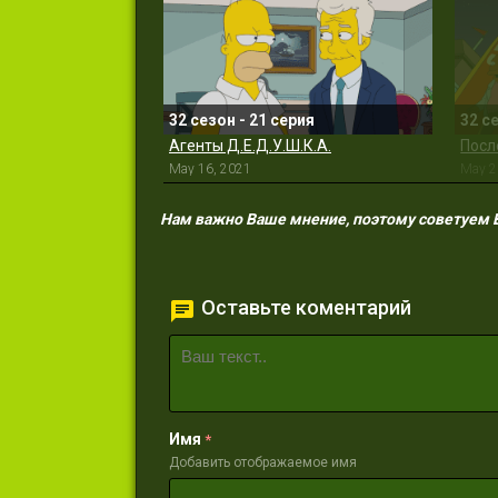
32 сезон - 21 серия
32 с
Агенты Д.Е.Д.У.Ш.К.А.
Посл
May 16, 2021
May 2
Нам важно Ваше мнение, поэтому советуем Ва
Оставьте коментарий
Имя
*
Добавить отображаемое имя