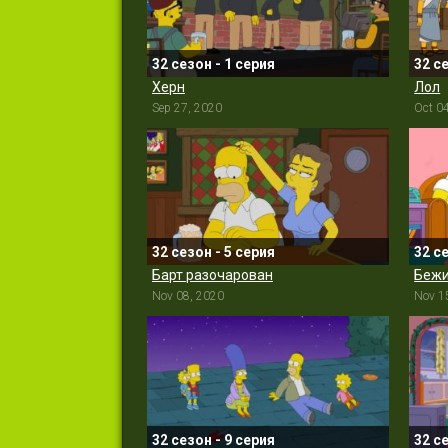
32 сезон - 1 серия
32 с
Херн
Лол
Sep 27, 2020
Oct 0
32 сезон - 5 серия
32 с
Барт разочарован
Беж
Nov 08, 2020
Nov 1
32 сезон - 9 серия
32 с