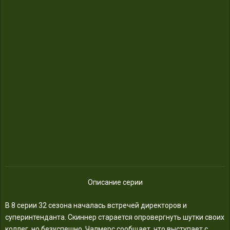
Описание серии
В 8 серии 32 сезона началась встречей директоров и
суперинтенданта. Скиннер старается опровергнуть шутки своих
коллег, но безуспешно. Чалмерс сообщает, что выступает с