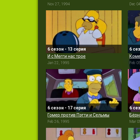
Nov 27, 1994
Dec 0
6 сезон - 13 серия
6 се
И с Мегги нас трое
Коме
Jan 22, 1995
Feb 0
6 сезон - 17 серия
6 се
Гомер против Пэтти и Сельмы
Бёрн
Feb 26, 1995
Mar 0