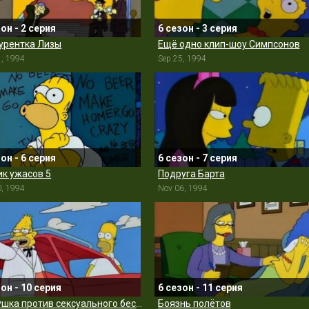
зон - 2 серия
6 сезон - 3 серия
урентка Лизы
Ещё одно клип-шоу Симпсонов
1, 1994
Sep 25, 1994
зон - 6 серия
6 сезон - 7 серия
к ужасов 5
Подруга Барта
0, 1994
Nov 06, 1994
зон - 10 серия
6 сезон - 11 серия
Дедушка против сексуального бессилия
Боязнь полётов