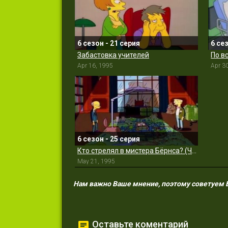
6 сезон - 21 серия
6 се
Забастовка учителей
По в
Apr 16, 1995
Apr 3
6 сезон - 25 серия
Кто стрелял в мистера Бёрнса? (Часть 1)
May 21, 1995
Нам важно Ваше мнение, поэтому советуем Ва
Оставьте коментарий