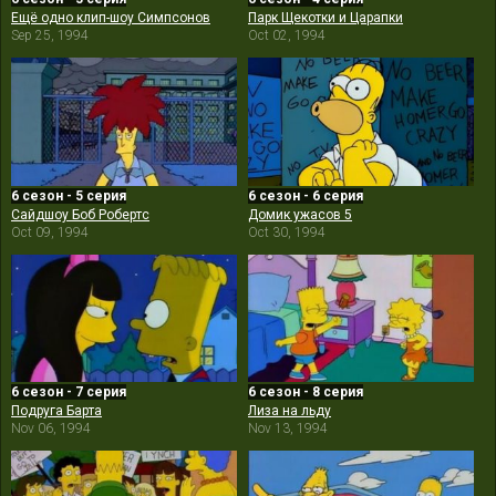
Ещё одно клип-шоу Симпсонов
Парк Щекотки и Царапки
Sep 25, 1994
Oct 02, 1994
6 сезон - 5 серия
6 сезон - 6 серия
Сайдшоу Боб Робертс
Домик ужасов 5
Oct 09, 1994
Oct 30, 1994
6 сезон - 7 серия
6 сезон - 8 серия
Подруга Барта
Лиза на льду
Nov 06, 1994
Nov 13, 1994