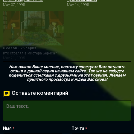
Спрингфилдская связь
Троянский лимон
May 07, 1995
May 14, 1995
6 сезон - 25 серия
Кто стрелял в мистера Бёрнса? (Часть 1)
May 21, 1995
Нам важно Ваше мнение, поэтому советуем Вам оставить
отзыв о данной серии на нашем сайте. Так же не забудте
поделиться ссылками с друзьями на этот сериал. Желаем
приятного просмотра и ждем Вас снова!
Оставьте коментарий
Имя
Почта
*
*