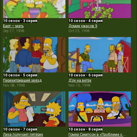
10 сезон - 3 серия
10 сезон - 4 серия
Барт — мать
Домик ужасов 9
Sep 27, 1998
Oct 25, 1998
10 сезон - 5 серия
10 сезон - 6 серия
Перехитривший звёзд
Д’оу на ветру
Nov 08, 1998
Nov 15, 1998
10 сезон - 7 серия
10 сезон - 8 серия
Лиза получает пятёрку
Гомер Симпсон в «Проблеме с почкой»