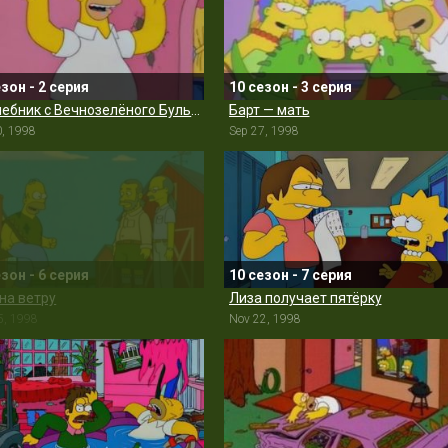
езон - 2 серия
10 сезон - 3 серия
Волшебник с Вечнозелёного Бульвара
Барт — мать
0, 1998
Sep 27, 1998
езон - 6 серия
10 сезон - 7 серия
 на ветру
Лиза получает пятёрку
5, 1998
Nov 22, 1998