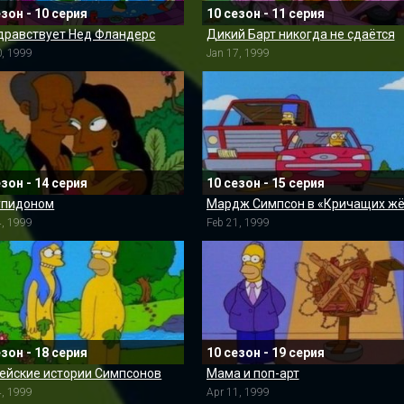
езон - 10 серия
10 сезон - 11 серия
дравствует Нед Фландерс
Дикий Барт никогда не сдаётся
0, 1999
Jan 17, 1999
езон - 14 серия
10 сезон - 15 серия
купидоном
4, 1999
Feb 21, 1999
езон - 18 серия
10 сезон - 19 серия
ейские истории Симпсонов
Мама и поп-арт
4, 1999
Apr 11, 1999