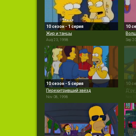
10 сезон - 1 серия
10 с
Жир и танцы
Aug 23, 1998
Sep 2
10 сезон - 5 серия
10 с
Перехитривший звёзд
Д’оу
Nov 08, 1998
Nov 1