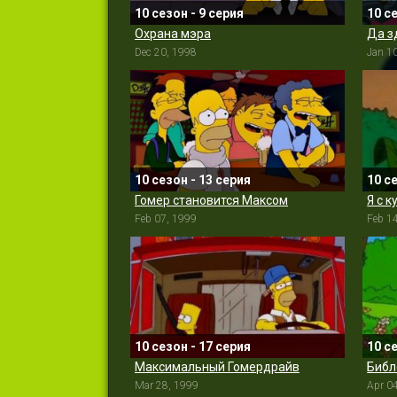
10 сезон - 9 серия
10 с
Охрана мэра
Да з
Dec 20, 1998
Jan 1
10 сезон - 13 серия
10 с
Гомер становится Максом
Я с 
Feb 07, 1999
Feb 1
10 сезон - 17 серия
10 с
Максимальный Гомердрайв
Библ
Mar 28, 1999
Apr 0