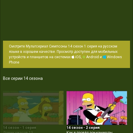
Смотрите Мультсериал Симпсоны 14 сезон 1 серия на русском
языке в хорошем качестве. Просмотр доступен для мобильных
устройств и планшетов на системах
iOS,
Android и
Windows
Phone
Все серии 14 сезона
14 сезон - 1 серия
14 сезон - 2 серия
Домик ужасов 13
Как я провёл рок-каникулы