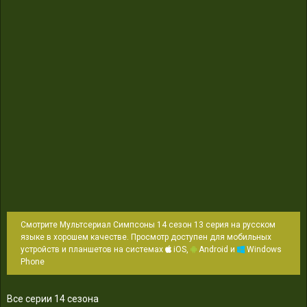
Смотрите Мультсериал Симпсоны 14 сезон 13 серия на русском
языке в хорошем качестве. Просмотр доступен для мобильных
устройств и планшетов на системах
iOS,
Android и
Windows
Phone
Все серии 14 сезона