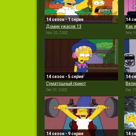
14 сезон - 1 серия
14 с
Домик ужасов 13
Как 
Nov 03, 2002
Nov 1
14 сезон - 5 серия
14 с
Суматошный приют
Вели
Dec 01, 2002
Dec 1
14 сезон - 9 серия
14 с