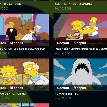
и, что хочешь
Барт начинает сначала
9, 2003
Feb 16, 2003
езон - 14 серия
14 сезон - 15 серия
ер Спритц едет в Вашингтон
9, 2003
Mar 16, 2003
езон - 18 серия
14 сезон - 19 серия
моё ранчо, чувак?
Трусливый пёс
7, 2003
May 04, 2003