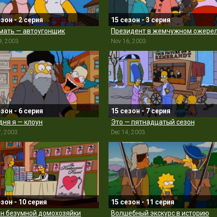
езон - 2 серия
15 сезон - 3 серия
мать — автоугонщик
Президент в жемчужном ожере
9, 2003
Nov 16, 2003
езон - 6 серия
15 сезон - 7 серия
дня я — клоун
Это — пятнадцатый сезон
7, 2003
Dec 14, 2003
езон - 10 серия
15 сезон - 11 серия
н безумной домохозяйки
Волшебный экскурс в историю