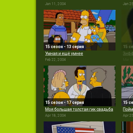
Jan 11, 2004
Jan 2
15 сезон - 13 серия
15 с
Умная и ещё умнее
Зифф
Feb 22, 2004
Mar 1
15 сезон - 17 серия
15 с
Моя большая толстая гик свадьба
Пойм
Apr 18, 2004
Apr 2