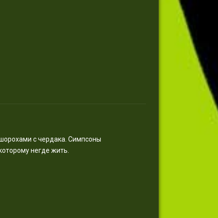
 шорохами с чердака. Симпсоны
которому негде жить.