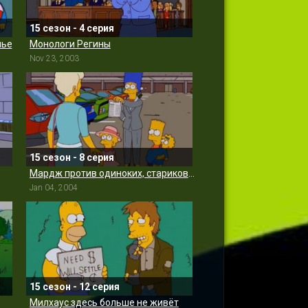
15 сезон - 4 серия
лье
Монологи Регины
Nov 23, 2003
15 сезон - 8 серия
Мардж против одиноких, стариков, бездетных пар, подростков и геев
Jan 04, 2004
15 сезон - 12 серия
Милхаус здесь больше не живёт