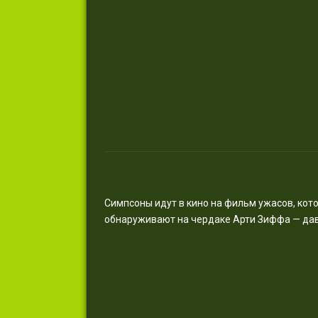
Симпсоны идут в кино на фильм ужасов, кот
обнаруживают на чердаке Арти Зиффа — дав