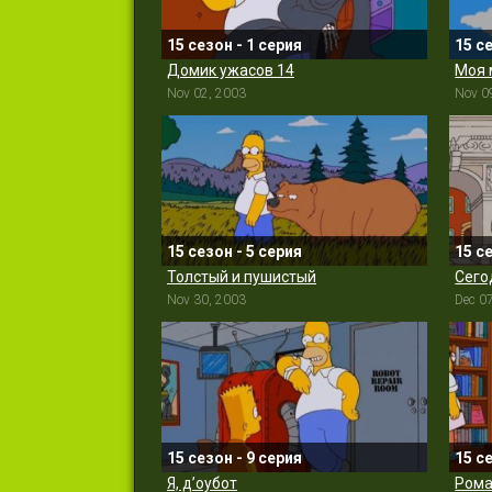
15 сезон - 1 серия
15 с
Домик ужасов 14
Моя 
Nov 02, 2003
Nov 0
15 сезон - 5 серия
15 с
Толстый и пушистый
Сего
Nov 30, 2003
Dec 0
15 сезон - 9 серия
15 с
Я, д’оубот
Рома