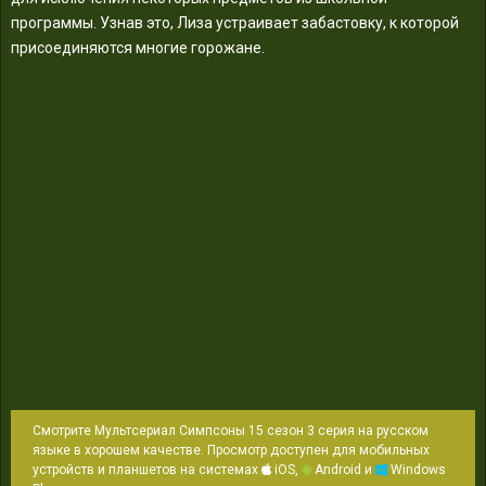
программы. Узнав это, Лиза устраивает забастовку, к которой
присоединяются многие горожане.
Смотрите Мультсериал Симпсоны 15 сезон 3 серия на русском
языке в хорошем качестве. Просмотр доступен для мобильных
устройств и планшетов на системах
iOS,
Android и
Windows