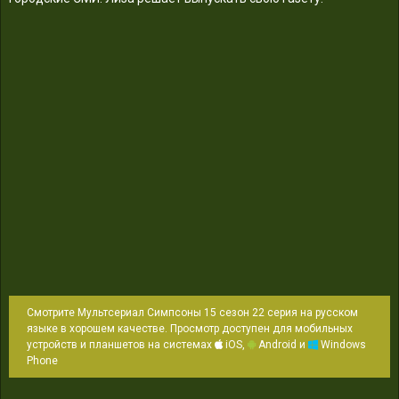
Смотрите Мультсериал Симпсоны 15 сезон 22 серия на русском
языке в хорошем качестве. Просмотр доступен для мобильных
устройств и планшетов на системах
iOS,
Android и
Windows
Phone