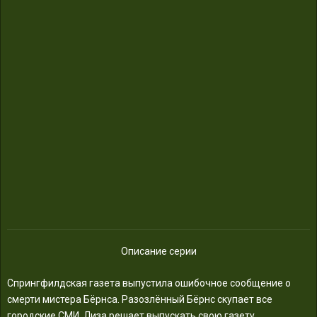
Описание серии
Спрингфилдская газета выпустила ошибочное сообщение о
смерти мистера Бёрнса. Разозлённый Бёрнс скупает все
городские СМИ. Лиза решает выпускать свою газету.