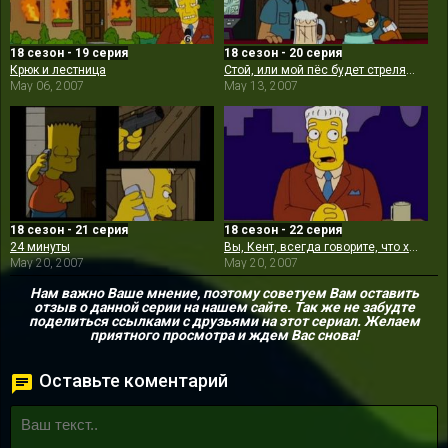
18 сезон - 19 серия
18 сезон - 20 серия
Крюк и лестница
Стой, или мой пёс будет стрелять!
May 06, 2007
May 13, 2007
18 сезон - 21 серия
18 сезон - 22 серия
24 минуты
Вы, Кент, всегда говорите, что хотите
May 20, 2007
May 20, 2007
Нам важно Ваше мнение, поэтому советуем Вам оставить
отзыв о данной серии на нашем сайте. Так же не забудте
поделиться ссылками с друзьями на этот сериал. Желаем
приятного просмотра и ждем Вас снова!
Оставьте коментарий