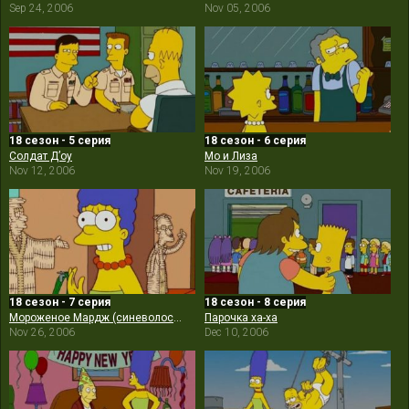
Sep 24, 2006
Nov 05, 2006
18 сезон - 5 серия
18 сезон - 6 серия
Солдат Д’оу
Мо и Лиза
Nov 12, 2006
Nov 19, 2006
18 сезон - 7 серия
18 сезон - 8 серия
Мороженое Мардж (синеволосое)
Парочка ха-ха
Nov 26, 2006
Dec 10, 2006