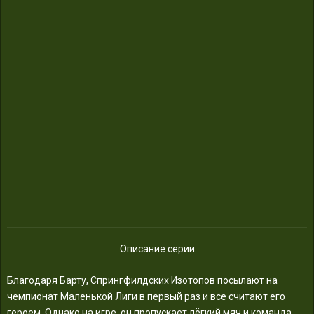
Описание серии
Благодаря Барту, Спрингфилдских Изотопов посылают на
чемпионат Маленькой Лиги в первый раз и все считают его
героем. Однако на игре, он пропускает лёгкий мяч и команда