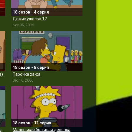
18 сезон - 4 серия
Домик ужасов 17
Nov 05, 2006
18 сезон - 8 серия
е)
Парочка ха-ха
Dec 10, 2006
18 сезон - 12 серия
Месть — это блюдо, которое подают трижды
Маленькая большая девочка