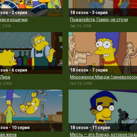
езон - 2 серия
18 сезон - 3 серия
зи и кошечки
Пожалуйста, Гомер, не стучи
7, 2006
Sep 24, 2006
езон - 6 серия
18 сезон - 7 серия
 Лиза
Мороженое Мардж (синеволосо
9, 2006
Nov 26, 2006
езон - 10 серия
18 сезон - 11 серия
ая жена