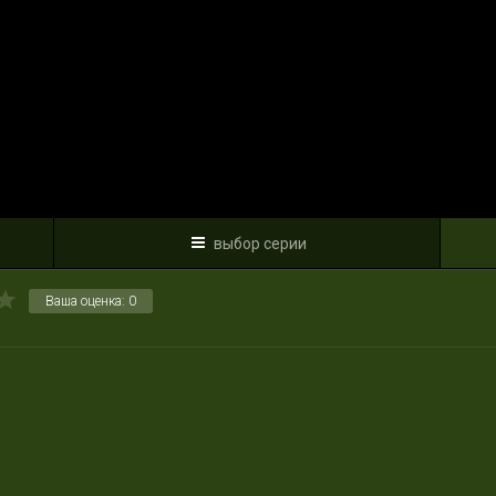
выбор серии
Ваша оценка:
0