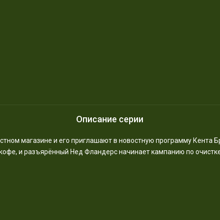
Описание серии
тном магазине и его приглашают в новостную программу Кента Бр
 кофе, и разъярённый Нед Фландерс начинает кампанию по очистке