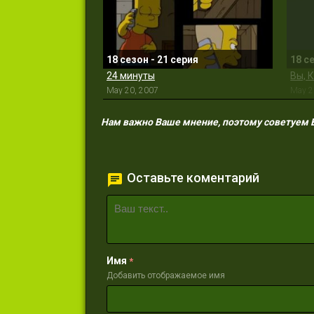
18 сезон - 21 серия
18 с
24 минуты
May 20, 2007
May 2
Нам важно Ваше мнение, поэтому советуем Ва
Оставьте коментарий
Имя
*
Добавить отображаемое имя