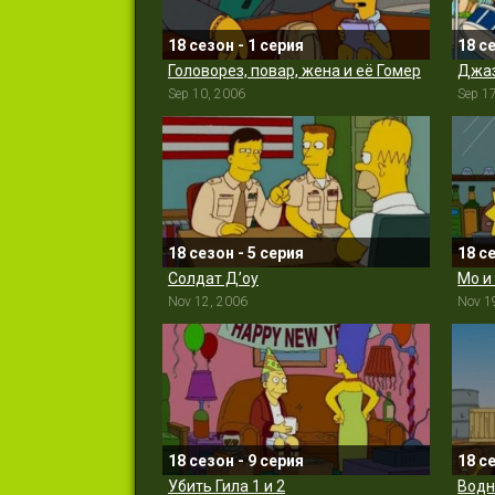
18 сезон - 1 серия
18 с
Головорез, повар, жена и её Гомер
Джаз
Sep 10, 2006
Sep 1
18 сезон - 5 серия
18 с
Солдат Д’оу
Мо и
Nov 12, 2006
Nov 1
18 сезон - 9 серия
18 с
Убить Гила 1 и 2
Водн