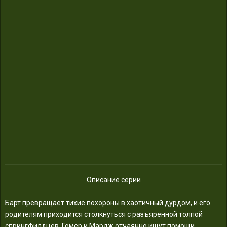
Описание серии
Барт превращает тихие похороны в хаотичный дурдом, и его
родителям приходится столкнуться с разъяренной толпой
спрингфилдцев. Гомер и Мардж отчаянно ищут помощи