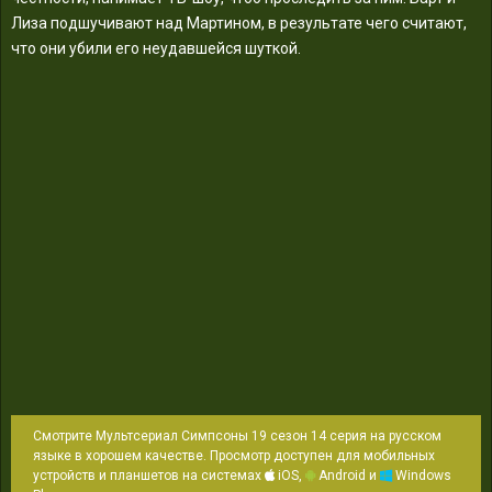
Лиза подшучивают над Мартином, в результате чего считают,
что они убили его неудавшейся шуткой.
Смотрите Мультсериал Симпсоны 19 сезон 14 серия на русском
языке в хорошем качестве. Просмотр доступен для мобильных
устройств и планшетов на системах
iOS,
Android и
Windows