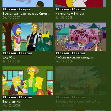
19 сезон - 9 серия
19 сезон - 10 серия
Вечная фантазия разума Симпсона
Из многих — Виггам
Dec 16, 2007
Jan 06, 2008
19 сезон - 11 серия
19 сезон - 12 серия
Шоу 90-х
Любовь по-спрингфилдски
Jan 27, 2008
Feb 17, 2008
19 сезон - 13 серия
19 сезон - 14 серия
Бартступники
В случае ботанства набирайте «Б»
Mar 02, 2008
Mar 09, 2008