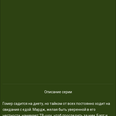
Описание серии
Гомер садится на диету, но тайком от всех постоянно ходит на
свидания с едой. Мардж, желая быть уверенной в его
честности, нанимает ТВ-шоу, чтоб проследить за ним. Барт и