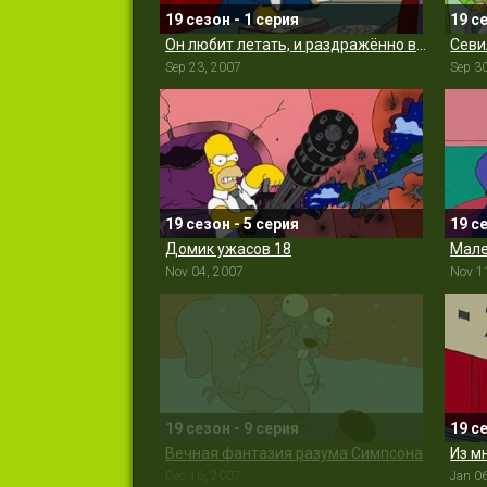
19 сезон - 1 серия
19 с
Он любит летать, и раздражённо ворчит
Севи
Sep 23, 2007
Sep 3
19 сезон - 5 серия
19 с
Домик ужасов 18
Мале
Nov 04, 2007
Nov 1
19 сезон - 9 серия
19 с
Вечная фантазия разума Симпсона
Из м
Dec 16, 2007
Jan 0