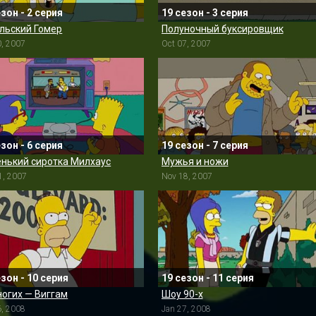
езон - 2 серия
19 сезон - 3 серия
льский Гомер
Полуночный буксировщик
0, 2007
Oct 07, 2007
езон - 6 серия
19 сезон - 7 серия
нький сиротка Милхаус
Мужья и ножи
1, 2007
Nov 18, 2007
езон - 10 серия
19 сезон - 11 серия
ногих — Виггам
Шоу 90-х
6, 2008
Jan 27, 2008