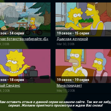
езон - 14 серия
19 сезон - 15 серия
учае ботанства набирайте «Б»
Дым над дочуркой
9, 2008
Mar 30, 2008
езон - 18 серия
19 сезон - 19 серия
ый Сандэнс
Мона покидает
4, 2008
May 11, 2008
м оставить отзыв о данной серии на нашем сайте. Так же не забу
сериал. Желаем приятного просмотра и ждем Вас снова!