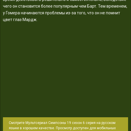
чего он становится более популярным чем Барт. Тем временем,
у Гомера начинаются проблемы из-за того, что он не помнит
цвет глаз Мардж.
Смотрите Мультсериал Симпсоны 19 сезон 6 серия на русском
языке в хорошем качестве. Просмотр доступен для мобильных