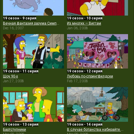
19 сезон - 9 серия
19 сезон - 10 серия
Вечная фантазия разума Симпсона
Из многих — Виггам
Dec 16, 2007
Jan 06, 2008
19 сезон - 11 серия
19 сезон - 12 серия
Шоу 90-х
Любовь по-спрингфилдски
Jan 27, 2008
Feb 17, 2008
19 сезон - 13 серия
19 сезон - 14 серия
Бартступники
В случае ботанства набирайте «Б»