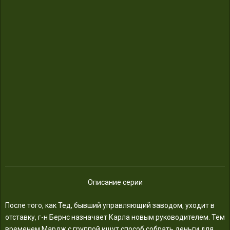
Описание серии
После того, как Тед, бывший управляющий заводом, уходит в
отставку, г-н Бернс назначает Карла новым руководителем. Тем
временем Мардж с группой ищут способ собрать деньги для