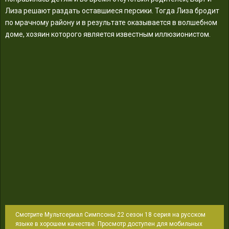
Лиза решают раздать оставшиеся персики. Тогда Лиза бродит
по мрачному району и в результате оказывается в волшебном
доме, хозяин которого является известным иллюзионистом.
Смотрите Мультсериал Симпсоны 22 сезон 18 серия на русском
языке в хорошем качестве. Просмотр доступен для мобильных