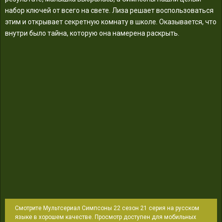
набор ключей от всего на свете. Лиза решает воспользоваться
этим и открывает секретную комнату в школе. Оказывается, что
внутри было тайна, которую она намерена раскрыть.
Смотрите Мультсериал Симпсоны 22 сезон 21 серия на русском
языке в хорошем качестве. Просмотр доступен для мобильных