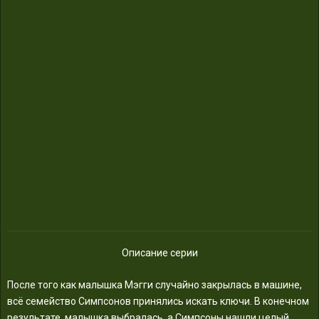
Описание серии
После того как малышка Мэгги случайно закрылась в машине,
всё семейство Симпсонов принялись искать ключи. В конечном
результате, малышка выбралась, а Симпсоны нашли целый