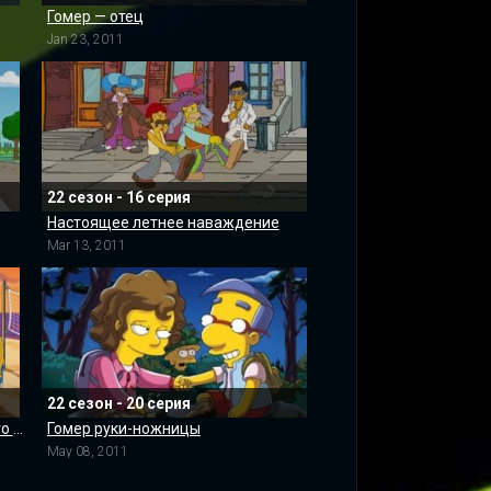
Гомер — отец
Jan 23, 2011
22 сезон - 16 серия
Настоящее летнее наваждение
Mar 13, 2011
22 сезон - 20 серия
Настоящие домохозяйки Жирного Тони
Гомер руки-ножницы
May 08, 2011