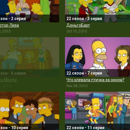
езон - 2 серия
22 сезон - 3 серия
стор Лиза
ДеньгоБарт
3, 2010
Oct 10, 2010
езон - 6 серия
22 сезон - 7 серия
ец Монти
Что клевала птичка за окном?
1, 2010
Nov 28, 2010
езон - 10 серия
22 сезон - 11 серия