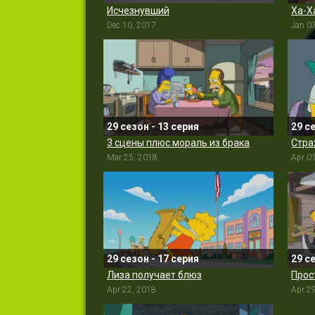
Исчезнувший
Ха-Х
Dec 10, 2017
Jan 0
29 сезон - 13 серия
29 с
3 сцены плюс мораль из брака
Стра
Mar 25, 2018
Apr 0
29 сезон - 17 серия
29 с
Лиза получает блюз
Прос
Apr 22, 2018
Apr 2