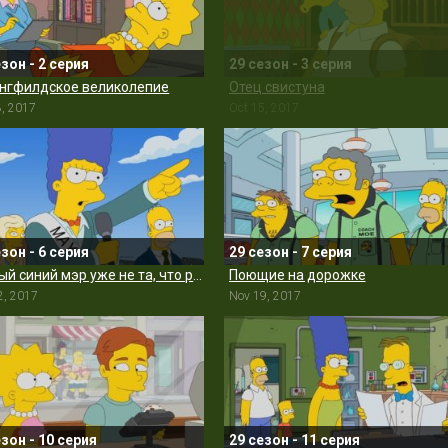
езон - 2 серия
29 сезон - 3 серия
нгфилдское великолепие
Отец свистуна
8, 2017
Oct 15, 2017
езон - 6 серия
29 сезон - 7 серия
Старый синий мэр уже не та, что раньше
Поющие на дорожке
2, 2017
Nov 19, 2017
езон - 10 серия
29 сезон - 11 серия