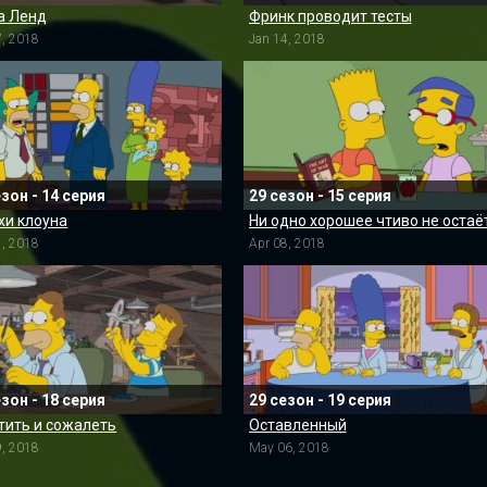
а Ленд
Фринк проводит тесты
7, 2018
Jan 14, 2018
езон - 14 серия
29 сезон - 15 серия
хи клоуна
1, 2018
Apr 08, 2018
езон - 18 серия
29 сезон - 19 серия
тить и сожалеть
Оставленный
9, 2018
May 06, 2018