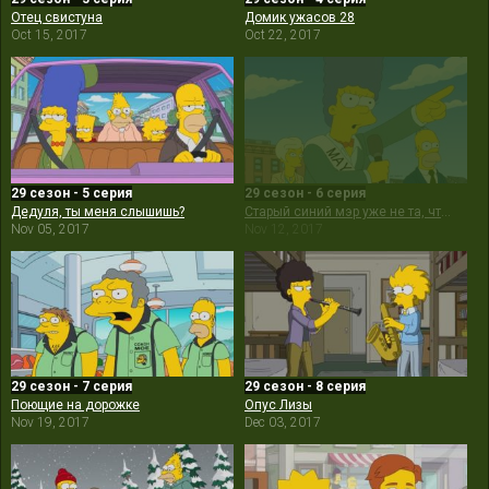
Отец свистуна
Домик ужасов 28
Oct 15, 2017
Oct 22, 2017
29 сезон - 5 серия
29 сезон - 6 серия
Дедуля, ты меня слышишь?
Старый синий мэр уже не та, что раньше
Nov 05, 2017
Nov 12, 2017
29 сезон - 7 серия
29 сезон - 8 серия
Поющие на дорожке
Опус Лизы
Nov 19, 2017
Dec 03, 2017