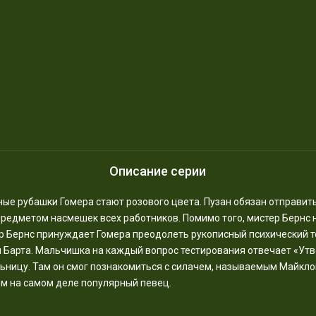
Описание серии
жные рубашки Гомера стают розового цвета. Пузан обязан отправит
предметом насмешек всех работников. Помимо того, мистер Бернс 
 Бернс принуждает Гомера преодолеть рукописный психический те
м Барта. Мальчишка на каждый вопрос тестирования отвечает «Утве
ьницу. Там он смог познакомиться с силачем, называемым Майкло
им на самом деле популярный певец.