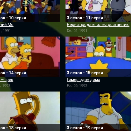
зон - 10 серия
3 сезон - 11 серия
чий Мо
Бернс продаёт электростанцию
1, 1991
Dec 05, 1991
зон - 14 серия
3 сезон - 15 серия
 — грек
Гомер один дома
3, 1992
Feb 06, 1992
зон - 18 серия
3 сезон - 19 серия