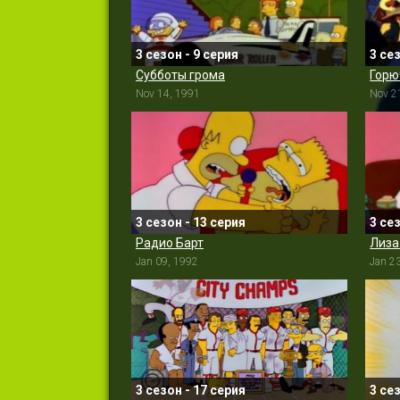
3 сезон - 9 серия
3 се
Субботы грома
Горю
Nov 14, 1991
Nov 2
3 сезон - 13 серия
3 се
Радио Барт
Лиза
Jan 09, 1992
Jan 2
3 сезон - 17 серия
3 се