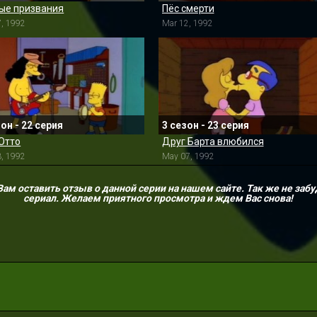
ые призвания
Пёс смерти
7, 1992
Mar 12, 1992
зон - 22 серия
3 сезон - 23 серия
Отто
Друг Барта влюбился
3, 1992
May 07, 1992
м оставить отзыв о данной серии на нашем сайте. Так же не забу
сериал. Желаем приятного просмотра и ждем Вас снова!