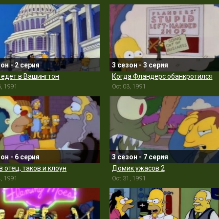
зон - 2 серия
3 сезон - 3 серия
 едет в Вашингтон
Когда Фландерс обанкротился
6, 1991
Oct 03, 1991
зон - 6 серия
3 сезон - 7 серия
в отец, таков и клоун
Домик ужасов 2
4, 1991
Oct 31, 1991