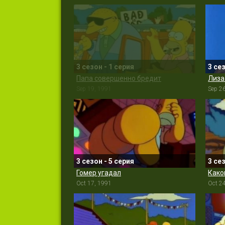
3 сезон - 1 серия
3 се
Папа совершенно бредит
Лиза
Sep 19, 1991
Sep 2
3 сезон - 5 серия
3 се
Гомер угадал
Како
Oct 17, 1991
Oct 2