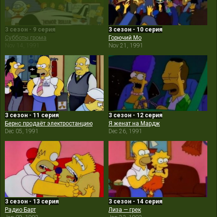
3 сезон - 9 серия
3 сезон - 10 серия
Субботы грома
Горючий Мо
Nov 14, 1991
Nov 21, 1991
3 сезон - 11 серия
3 сезон - 12 серия
Бернс продаёт электростанцию
Я женат на Мардж
Dec 05, 1991
Dec 26, 1991
3 сезон - 13 серия
3 сезон - 14 серия
Радио Барт
Лиза — грек