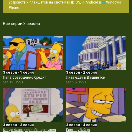
устройств и планшетов на системах
iOS,
Android и
Windows
Phone
Все серии 3 сезона
3 сезон - 1 серия
3 сезон - 2 серия
Папа совершенно бредит
Лиза едет в Вашингтон
Sep 19, 1991
Sep 26, 1991
3 сезон - 3 серия
3 сезон - 4 серия
Когда Фландерс обанкротился
Барт — убийца