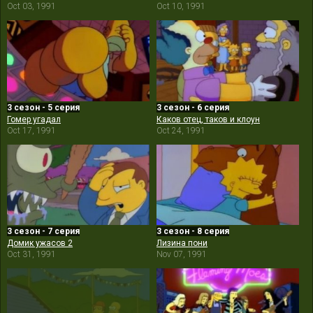
Oct 03, 1991
Oct 10, 1991
3 сезон - 5 серия
3 сезон - 6 серия
Гомер угадал
Каков отец, таков и клоун
Oct 17, 1991
Oct 24, 1991
3 сезон - 7 серия
3 сезон - 8 серия
Домик ужасов 2
Лизина пони
Oct 31, 1991
Nov 07, 1991