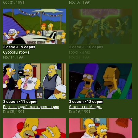
Oct 31, 1991
Nov 07, 1991
3 сезон - 9 серия
3 сезон - 10 серия
Субботы грома
Горючий Мо
Nov 14, 1991
Nov 21, 1991
3 сезон - 11 серия
3 сезон - 12 серия
Бернс продаёт электростанцию
Я женат на Мардж
Dec 05, 1991
Dec 26, 1991