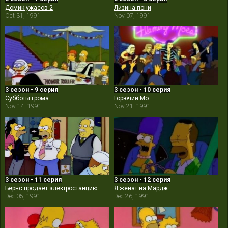
Домик ужасов 2
Лизина пони
Oct 31, 1991
Nov 07, 1991
3 сезон - 9 серия
3 сезон - 10 серия
Субботы грома
Горючий Мо
Nov 14, 1991
Nov 21, 1991
3 сезон - 11 серия
3 сезон - 12 серия
Бернс продаёт электростанцию
Я женат на Мардж
Dec 05, 1991
Dec 26, 1991