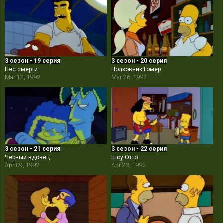
3 сезон - 19 серия
3 сезон - 20 серия
Пёс смерти
Полковник Гомер
Mar 12, 1992
Mar 26, 1992
3 сезон - 21 серия
3 сезон - 22 серия
Чёрный вдовец
Шоу Отто
Apr 09, 1992
Apr 23, 1992