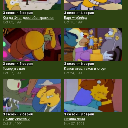
3 сезон - 3 серия
3 сезон - 4 серия
Когда Фландерс обанкротился
Барт — убийца
Oct 03, 1991
Oct 10, 1991
3 сезон - 5 серия
3 сезон - 6 серия
Гомер угадал
Каков отец, таков и клоун
Oct 17, 1991
Oct 24, 1991
3 сезон - 7 серия
3 сезон - 8 серия
Домик ужасов 2
Лизина пони
Oct 31, 1991
Nov 07, 1991